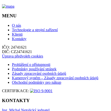
MENU
O nás
Technologie a strojní zařízení
Klienti
Kontakty
IČO: 24741621
DIČ: CZ24741621
Úprava předvoleb cookies
Prohlášení o přístupnosti
Podmínky používání stránek
Zásady zpracování osobních údajů
Kamerový systém – Zásady zpracování osobních údajů
Obchodní podmínky pro nákup
CERTIFIKACE:
KONTAKTY
Ing. Michal Netolický
jednatel