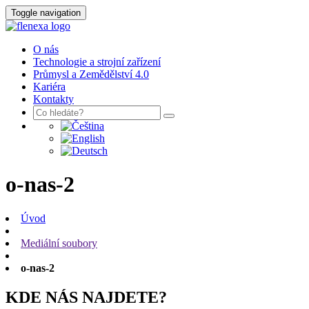
Toggle navigation
O nás
Technologie a strojní zařízení
Průmysl a Zemědělství 4.0
Kariéra
Kontakty
o-nas-2
Úvod
Mediální soubory
o-nas-2
KDE NÁS NAJDETE?