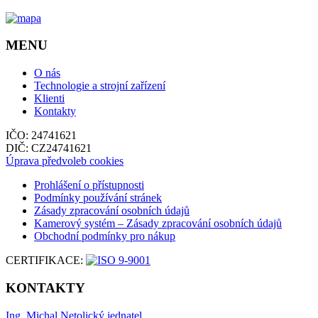
MENU
O nás
Technologie a strojní zařízení
Klienti
Kontakty
IČO: 24741621
DIČ: CZ24741621
Úprava předvoleb cookies
Prohlášení o přístupnosti
Podmínky používání stránek
Zásady zpracování osobních údajů
Kamerový systém – Zásady zpracování osobních údajů
Obchodní podmínky pro nákup
CERTIFIKACE:
KONTAKTY
Ing. Michal Netolický
jednatel