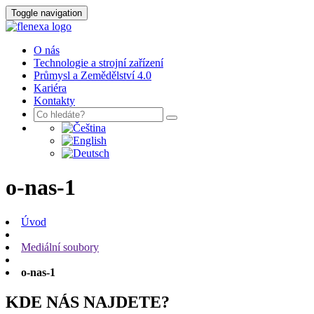
Toggle navigation
O nás
Technologie a strojní zařízení
Průmysl a Zemědělství 4.0
Kariéra
Kontakty
o-nas-1
Úvod
Mediální soubory
o-nas-1
KDE NÁS NAJDETE?